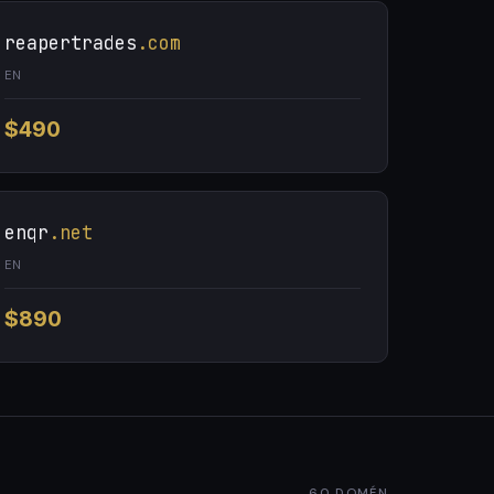
reapertrades
.com
EN
$490
enqr
.net
EN
$890
60 DOMÉN