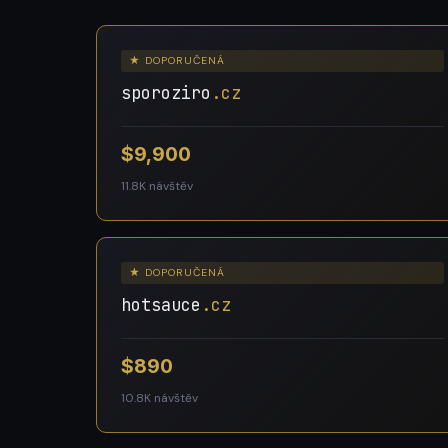
★ DOPORUČENÁ
sporoziro
.cz
$9,900
11.8K návštěv
★ DOPORUČENÁ
hotsauce
.cz
$890
10.8K návštěv