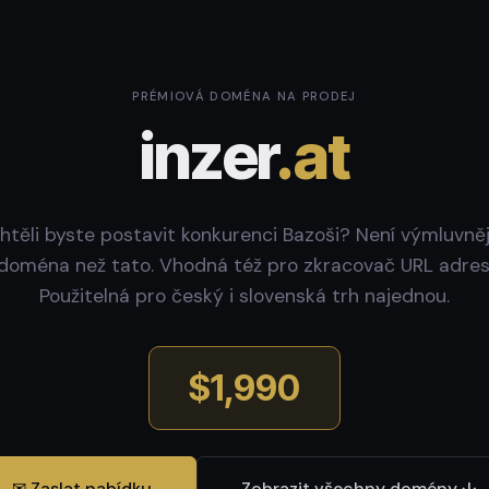
PRÉMIOVÁ DOMÉNA NA PRODEJ
inzer
.at
htěli byste postavit konkurenci Bazoši? Není výmluvněj
doména než tato. Vhodná též pro zkracovač URL adres
Použitelná pro český i slovenská trh najednou.
$1,990
✉ Zaslat nabídku
Zobrazit všechny domény ↓