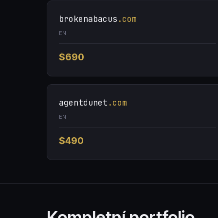
brokenabacus
.com
EN
$690
agentdunet
.com
EN
$490
Kompletní portfolio