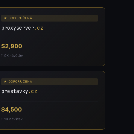
★ DOPORUČENÁ
proxyserver
.cz
$2,900
11.5K návštěv
★ DOPORUČENÁ
prestavky
.cz
$4,500
11.2K návštěv