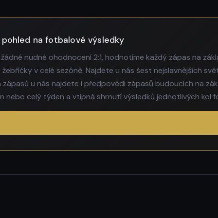
 pohled na fotbalové výsledky
 žádné nudné ohodnocení 2:1, hodnotíme každý zápas na zákl
ebříčky v celé sezóně. Najdete u nás šest nejslavnějších s
zápasů u nás najdete i předpovědi zápasů budoucích na zák
nebo celý týden a vtipná shrnutí výsledků jednotlivých kol fo